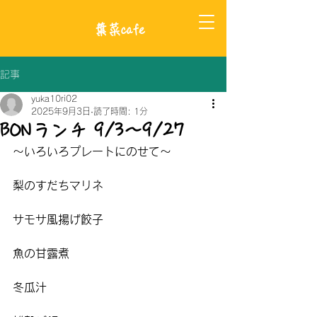
​葉菜cafe
記事
yuka10ri02
2025年9月3日
読了時間: 1分
BONランチ 9/3〜9/27
〜いろいろプレートにのせて〜
梨のすだちマリネ
サモサ風揚げ餃子
魚の甘露煮
冬瓜汁