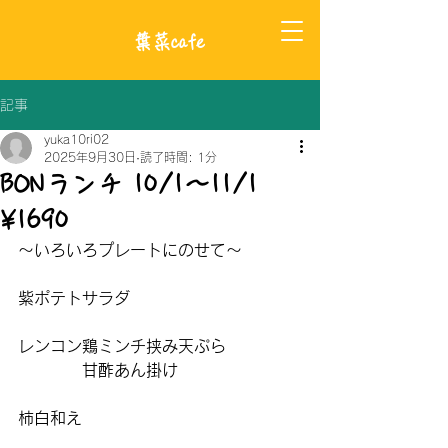
​葉菜cafe
記事
yuka10ri02
2025年9月30日
読了時間: 1分
BONランチ 10/1〜11/1
¥1690
〜いろいろプレートにのせて〜
紫ポテトサラダ
レンコン鶏ミンチ挟み天ぷら
甘酢あん掛け
柿白和え