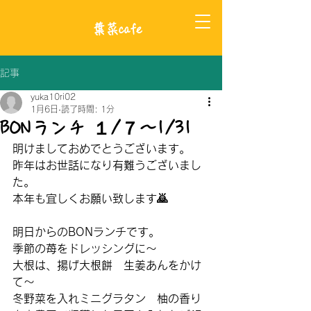
​葉菜cafe
記事
yuka10ri02
1月6日
読了時間: 1分
BONランチ １/７〜1/31
明けましておめでとうございます。
昨年はお世話になり有難うございまし
た。
本年も宜しくお願い致します🙇
明日からのBONランチです。
季節の苺をドレッシングに〜
大根は、揚げ大根餅　生姜あんをかけ
て〜
冬野菜を入れミニグラタン　柚の香り