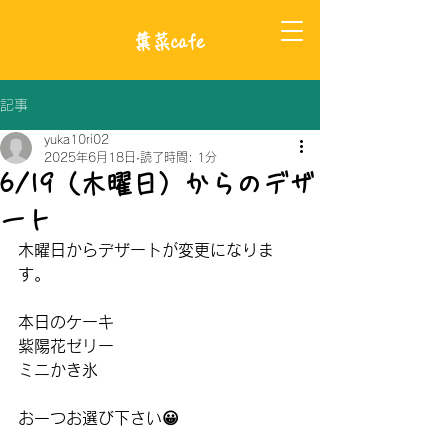
​葉菜cafe
記事
yuka10ri02
2025年6月18日
読了時間: 1分
6/19（木曜日）からのデザ
ート
木曜日からデザートが変更になりま
す。
本日のケーキ
紫陽花ゼリー
ミニかき氷
お一つお選び下さい😀