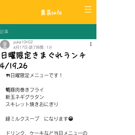
​葉菜cafe
記事
yuka10ri02
4月17日
読了時間: 1分
日曜限定きまぐれランチ
4/19.26
🍴日曜限定メニューです！
筍豚肉巻きフライ
新玉ネギグラタン
スキレット焼きおにぎり
緑ミルクスープ　になります😀
ドリンク、ケーキなど当日メニューの